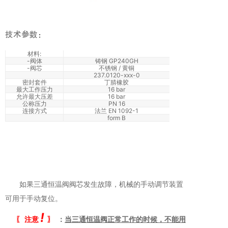
技术参数：
材料:
-阀体
铸钢 GP240GH
-阀芯
不锈钢 / 黄铜
237.0120-xxx-0
密封套件
丁腈橡胶
最大工作压力
16 bar
允许最大压差
16 bar
公称压力
PN 16
连接方式
法兰 EN 1092-1
form B
如果三通恒温阀阀芯发生故障，机械的手动调节装置
可用于手动复位。
!
〖 注意
〗
：
当三通恒温阀正常工作的时候，不能用