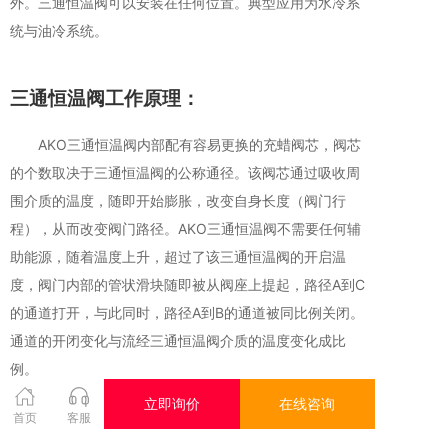
外。三通恒温阀可以安装在任何位置。典型应用为水冷系
统与油冷系统。
三通恒温阀工作原理：
AKO三通恒温阀内部配有容易更换的充蜡阀芯，阀芯
的个数取决于三通恒温阀的公称通径。该阀芯通过吸收周
围介质的温度，随即开始膨胀，改变自身长度（阀门行
程），从而改变阀门路径。AKO三通恒温阀不需要任何辅
助能源，随着温度上升，超过了该三通恒温阀的开启温
度，阀门内部的管状滑块随即被从阀座上提起，路径A到C
的通道打开，与此同时，路径A到B的通道被同比例关闭。
通道的开闭变化与流经三通恒温阀介质的温度变化成比
例。
手动调节装置
：
为了满足某些行业的更高安全需
立即询价
在线咨询
商品参数
首页
客服
求，该系列三通恒温阀配有手动调节装置。此手动调节装
最高温度
120 ℃